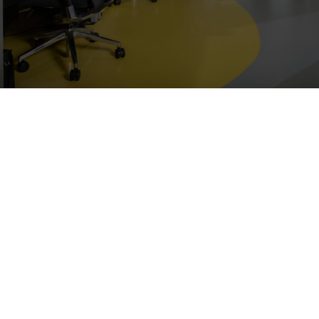
Poprad
Plný úväzok
dohodou
od 1150-2300 €