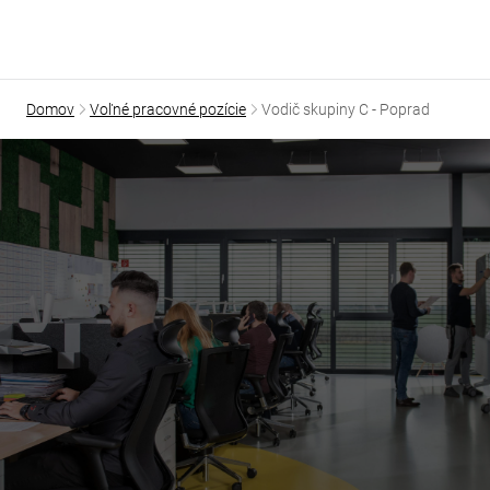
O našich cieľoch a hodnotách
Ako sa u nás žije a pracuje
Benefity práce u nás
Voľné pracovné pozície
19
Domov
Voľné pracovné pozície
Vodič skupiny C - Poprad