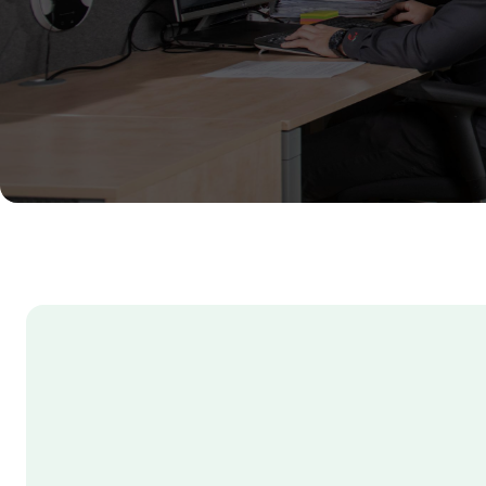
Nitra
Plný úväzok
dohodou