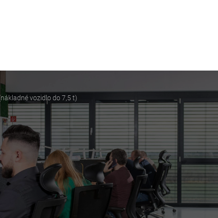
O našich cieľoch a hodnotách
Ako sa u nás žije a
(nákladné vozidlo do 7,5 t)