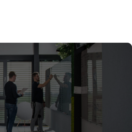
 pracuje
Benefity práce u nás
Voľné pracovné pozície
19