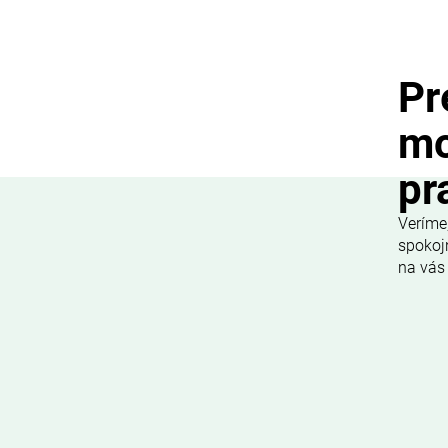
Pr
mo
pr
Veríme
spokojn
na vás