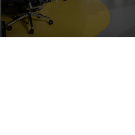
Bratislava
Plný úväzok
dohodou
od 1300 - 1600 €