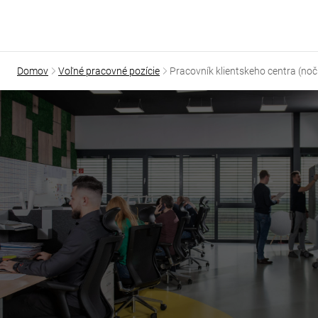
O našich cieľoch a hodnotách
Ako sa u nás žije a pracuje
Benefity práce u nás
Voľné pracovné pozície
19
Domov
Voľné pracovné pozície
Pracovník klientskeho centra (no