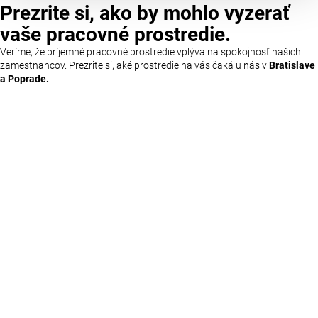
Prezrite si, ako by mohlo vyzerať
vaše pracovné prostredie.
Veríme, že príjemné pracovné prostredie vplýva na spokojnosť našich
zamestnancov. Prezrite si, aké prostredie na vás čaká u nás v
Bratislave
a Poprade.
Pracujeme v súlade s
Moderné technológie n
prírodou a udržateľnosťou
posúvajú neustále
dopredu
Snažíme sa minimalizovať náš
Neustále investujeme do
dopad na životné prostredie.
inovatívnych riešení. Naše
Investujeme do ekologických
logistické a skladové syst
technológií a v rámci našej