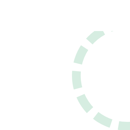
pravidelne aktualizujeme, č
logistiky znižujeme uhlíkovú
nám umožňuje efektívne
stopu.
spravovať zásoby a dodať
produkty našim zákazníko
rýchlom čase.