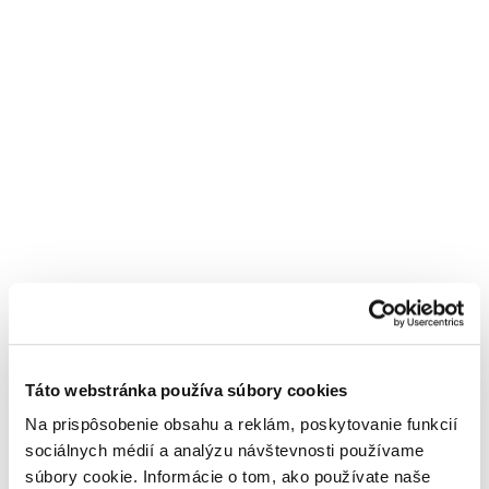
Výhodné stravovanie
Šetríme rodinný
rozpočet
Chutné obedy v našej
Poskytujeme 10% zľavu n
reštaurácii, ktoré ti
Táto webstránka používa súbory cookies
nákup potravín a tovaru,
preplatíme do výšky 4,5 €.
ktoré ponúkame.
Na prispôsobenie obsahu a reklám, poskytovanie funkcií
sociálnych médií a analýzu návštevnosti používame
súbory cookie. Informácie o tom, ako používate naše